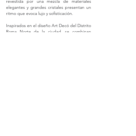
revestida por una mezcla de materiales
elegantes y grandes cristales presentan un
ritmo que evoca lujo y sofisticación.
Inspirados en el diseño Art Decó del Distrito
Roma Norte de la ciudad, se combinan
líneas limpias y formas simples
características de la arquitectura
contemporánea para dar un guiño a su
historia.